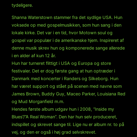
tydeligere.
Shanna Waterstown stammer fra det sydlige USA. Hun
voksede op med gospelmusikken, som hun sang i den
lokale kirke. Det var i en tid, hvor Motown soul og
gospel var populær i de amerikanske hjem. Inspireret af
denne musik skrev hun og komponerede sange allerede
i en alder af kun 12 år.
Hun har turneret flittigt i USA og Europa og store
festivaler. Det er dog første gang at hun optræder i
Danmark med koncerter i Randers og Silkeborg. Hun
har været support og stået på scenen med navne som
James Brown, Buddy Guy, Maceo Parker, Louisiana Red
og Mud Morganfield m.m.
Hendes første album udgav hun i 2008, “Inside my
Blues”/”A Real Woman”. Den har hun selv produceret,
indspillet og skrevet sange til. Lige nu er album nr. to på
vej, og den er også i høj grad selvskrevet.