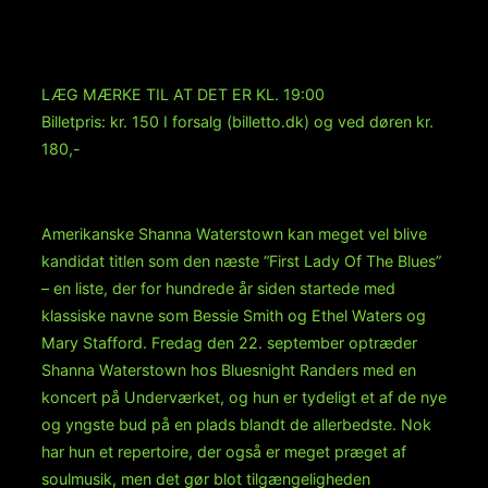
Shana Waterstown
sidekolonne
Band/BluesNight
til/fra
LÆG MÆRKE TIL AT DET ER KL. 19:00
Billetpris: kr. 150 I forsalg (billetto.dk) og ved døren kr.
180,-
Amerikanske Shanna Waterstown kan meget vel blive
kandidat titlen som den næste “First Lady Of The Blues”
– en liste, der for hundrede år siden startede med
klassiske navne som Bessie Smith og Ethel Waters og
Mary Stafford. Fredag den 22. september optræder
Shanna Waterstown hos Bluesnight Randers med en
koncert på Underværket, og hun er tydeligt et af de nye
og yngste bud på en plads blandt de allerbedste. Nok
har hun et repertoire, der også er meget præget af
soulmusik, men det gør blot tilgængeligheden