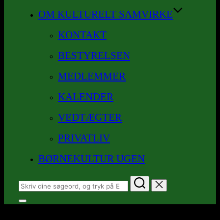
OM KULTURELT SAMVIRKE
KONTAKT
BESTYRELSEN
MEDLEMMER
KALENDER
VEDTÆGTER
PRIVATLIV
BØRNEKULTUR UGEN
Søg
efter:
Slå
navigation
i