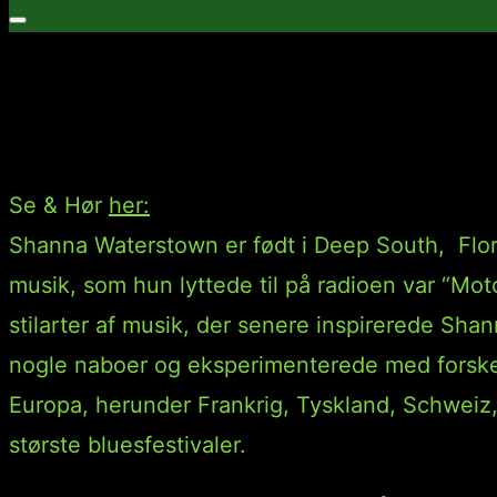
efter:
Slå
navigation
Shanna Waterstown 
i
sidekolonne
til/fra
Se & Hør
her:
Shanna Waterstown er født i Deep South, Flor
musik, som hun lyttede til på radioen var “M
stilarter af musik, der senere inspirerede Shan
nogle naboer og eksperimenterede med forskell
Europa, herunder Frankrig, Tyskland, Schweiz, B
største bluesfestivaler.