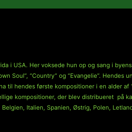
Band (US)
ida i USA. Her voksede hun op og sang i byens 
otown Soul”, “Country” og “Evangelie”. Hendes 
na til hendes første kompositioner i en alder a
ige kompositioner, der blev distribueret på ka
elgien, Italien, Spanien, Østrig, Polen, Letland