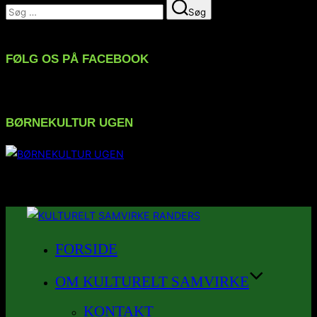
Søg
Søg
efter:
FØLG OS PÅ FACEBOOK
BØRNEKULTUR UGEN
FØLG OS PÅ INSTAGRAM
Videre
til
FORSIDE
indhold
OM KULTURELT SAMVIRKE
KONTAKT