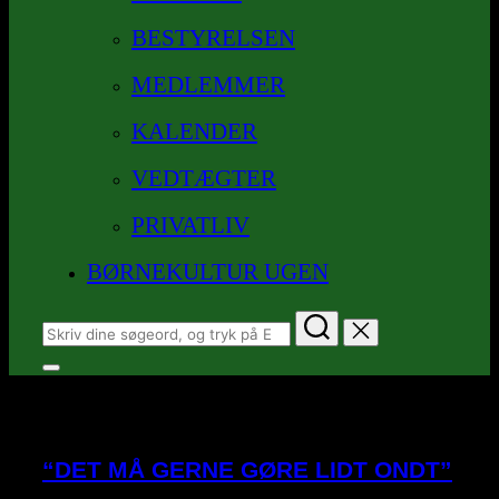
BESTYRELSEN
MEDLEMMER
KALENDER
VEDTÆGTER
PRIVATLIV
BØRNEKULTUR UGEN
Søg
efter:
Slå
navigation
Kategori:
AOF
i
sidekolonne
til/fra
“DET MÅ GERNE GØRE LIDT ONDT”