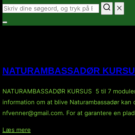
Søg
efter:
Slå
navigation
Kategori:
Natur
i
sidekolonne
NATURAMBASSADØR KURSU
til/fra
NATURAMBASSADØR KURSUS 5 til 7 moduler m
information om at blive Naturambassadør kan d
nfvenner@gmail.com. For at garantere en plads 
“NATURAMBASSADØR KURSUS”
Læs mere