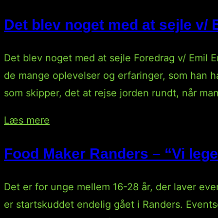
Det blev noget med at sejle v/
Det blev noget med at sejle Foredrag v/ Emil 
de mange oplevelser og erfaringer, som han ha
som skipper, det at rejse jorden rundt, når ma
“Det
Læs mere
blev
Food Maker Randers – “Vi leg
noget
med
Det er for unge mellem 16-28 år, der laver 
at
er startskuddet endelig gået i Randers. Event
sejle