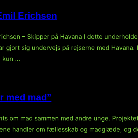
 Emil Erichsen
Erichsen – Skipper på Havana I dette underholde
r gjort sig undervejs på rejserne med Havana. H
n kun …
er med mad”
events om mad sammen med andre unge. Projekt
sene handler om fællesskab og madglæde, og det 