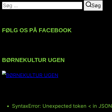
Søg
Søg
efter:
FØLG OS PÅ FACEBOOK
BØRNEKULTUR UGEN
FØLG OS PÅ INSTAGRAM
SyntaxError: Unexpected token < in JSON 