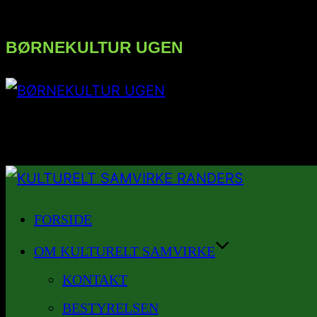
BØRNEKULTUR UGEN
FØLG OS PÅ INSTAGRAM
Videre
til
FORSIDE
indhold
OM KULTURELT SAMVIRKE
KONTAKT
BESTYRELSEN