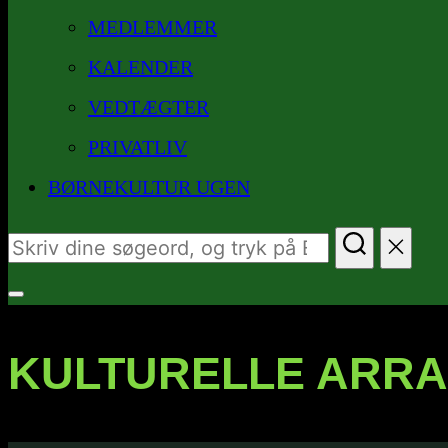
MEDLEMMER
KALENDER
VEDTÆGTER
PRIVATLIV
BØRNEKULTUR UGEN
Søg
efter:
Slå
navigation
KULTURELLE ARR
i
sidekolonne