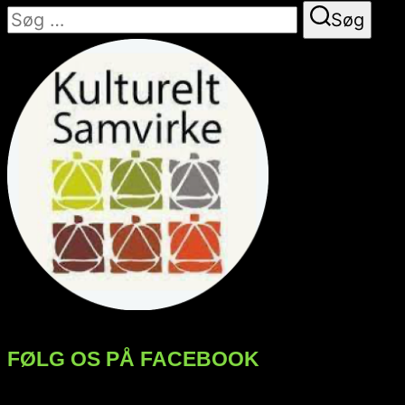
Søg
Søg
efter:
FØLG OS PÅ FACEBOOK