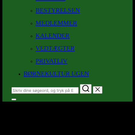
BESTYRELSEN
MEDLEMMER
KALENDER
VEDTÆGTER
PRIVATLIV
BØRNEKULTUR UGEN
Søg
efter:
Slå
navigation
En fejring, der var svær at holde
i
sidekolonne
hemmelig…
til/fra