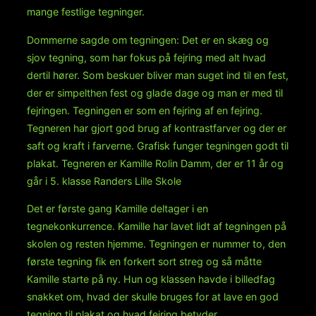
mange festlige tegninger.
Dommerne sagde om tegningen: Det er en skæg og
sjov tegning, som har fokus på fejring med alt hvad
dertil hører. Som beskuer bliver man suget ind til en fest,
der er simpelthen fest og glade dage og man er med til
fejringen. Tegningen er som en fejring af en fejring.
Tegneren har gjort god brug af kontrastfarver og der er
saft og kraft i farverne. Grafisk funger tegningen godt til
plakat. Tegneren er Kamille Rolin Damm, der er 11 år og
går i 5. klasse Randers Lille Skole
Det er første gang Kamille deltager i en
tegnekonkurrence. Kamille har lavet lidt af tegningen på
skolen og resten hjemme. Tegningen er nummer to, den
første tegning fik en forkert sort streg og så måtte
Kamille starte på ny. Hun og klassen havde i billedfag
snakket om, hvad der skulle bruges for at lave en god
tegning til plakat og hvad fejring betyder.