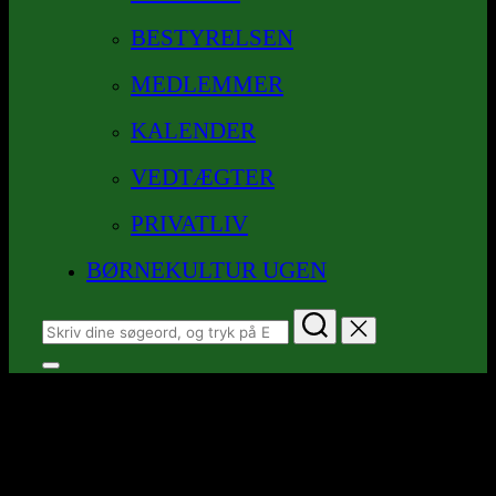
BESTYRELSEN
MEDLEMMER
KALENDER
VEDTÆGTER
PRIVATLIV
BØRNEKULTUR UGEN
Søg
efter:
Slå
navigation
Arkiver:
Nyheder
i
sidekolonne
til/fra
Nyheder