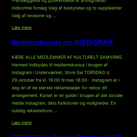
Fremlæggelse og godkendelse af årsregnskab
elskerinde’”
Indkomne forslag Valg af bestyrelse og to suppleanter
Valg af revisorer og …
“Årsmøde
Læs mere
i
Medlemskursus om INSTAGRAM
Kulturelt
Samvirke
KÆRE ALLE MEDLEMMER AF KULTURELT SAMVIRKE.
2022”
Hermed indbydes til medlemskursus i brugen af
Instagram i Underværket, Store Sal TORSDAG d.
29.oktober fra kl. 16:00 til max 18:00- Instagram er i
dag en af de største reklamesøjler for netop dit
arrangement. Kurset er en guide i brugen af det sociale
medie Instagram, dets funktioner og muligheder. En
nutidig reklameform …
“Medlemskursus
Læs mere
om