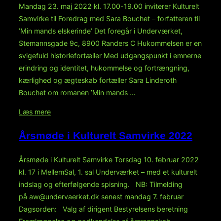
Mandag 23. maj 2022 kl. 17.00-19.00 inviterer Kulturelt
Samvirke til Foredrag med Sara Bouchet – forfatteren til
’Min mands elskerinde’ Det foregår i Underværket,
Stemannsgade 9c, 8900 Randers C Hukommelsen er en
svigefuld historiefortæller Med udgangspunkt i emnerne
erindring og identitet, hukommelse og fortrængning,
kærlighed og ægteskab fortæller Sara Linderoth
Bouchet om romanen ’Min mands …
“Foredrag
Læs mere
med
Årsmøde i Kulturelt Samvirke 2022
Sara
Bouchet
Årsmøde i Kulturelt Samvirke Torsdag 10. februar 2022
–
kl. 17 i MellemSal, 1. sal Underværket – med et kulturelt
forfatteren
indslag og efterfølgende spisning. NB: Tilmelding
til
på aw@undervaerket.dk senest mandag 7. februar
’Min
Dagsorden: Valg af dirigent Bestyrelsens beretning
mands