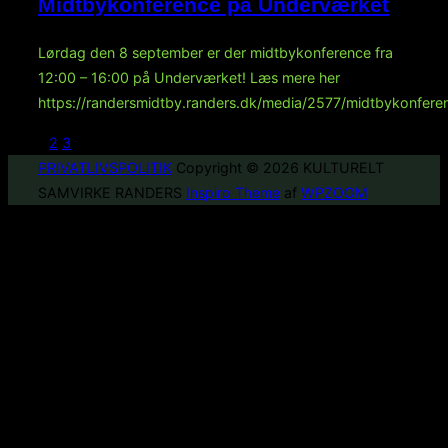
Midtbykonference på Underværket
Lørdag den 8 september er der midtbykonference fra
12:00 – 16:00 på Underværket! Læs mere her
https://randersmidtby.randers.dk/media/2577/midtbykonfere
1
2
3
Indlægsinddeling
PRIVATLIVSPOLITIK
Copyright © 2026 KULTURELT
SAMVIRKE RANDERS
Inspiro Theme
af
WPZOOM