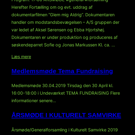
29
Herefter Fortælling om og evt. uddrag af
marts”
dokumentarfilmen ”Glem mig Aldrig”. Dokumentaren
handler om modstandsbevægelsen – A/S gruppen der
var ledet af Aksel Sørensen og Ebba Hjortshøj.
Dokumentaren er under produktion og produceres af
søskendeparret Sofie og Jonas Markussen Kl. ca. …
“Årsmøde
Læs mere
i
Medlemsmøde Tema Fundraising
Kulturelt
Samvirke
Medlemsmøde 30.04.2019 Tirsdag den 30 April kl.
2020”
16:00-18:00 i Undeværket TEMA FUNDRAISING Flere
informationer senere…
ÅRSMØDE I KULTURELT SAMVIRKE
Årsmøde/Generalforsamling i Kulturelt Samvirke 2019