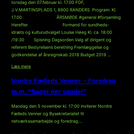
torsdag den 07.februar kl. 17.00 FOF,
J.V.MARTINSPLADS 1, 8900 RANDERS Program: Kl.
17.00 ÅRSMØDE #general #forsamling
Herefter Formand for sundheds-
idræts og kulturudvalget Louise Høeg Kl. ca. 18:00
/19:30 Spisning Dagsorden Valg af dirigent og
referent Bestyrelsens beretning Fremlæggelse og
godkendelse af årsregnskab 2018 Budget 2019 …
“ÅRSMØDE
Læs mere
I
Nordre Fælleds Venner – Foredrag
KULTURELT
SAMVIRKE”
m.m. “Sager der samler”
Mandag den 5 november kl. 17:00 inviterer Nordre
Fælleds Venner og Bysekretariatet til
netværkssamarbejde og foredrag….