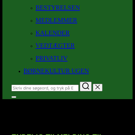
BESTYRELSEN
MEDLEMMER
KALENDER
VEDTÆGTER
PRIVATLIV
BØRNEKULTUR UGEN
Søg
efter:
Slå
navigation
Tilmelding til Spejdernes Lejr
i
sidekolonne
2017
til/fra