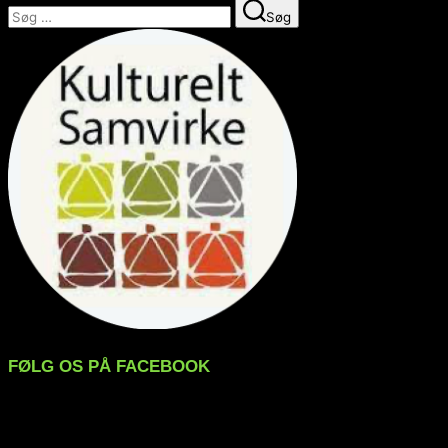
Søg
Søg
efter:
FØLG OS PÅ FACEBOOK