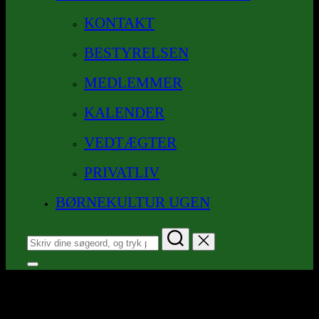
KONTAKT
BESTYRELSEN
MEDLEMMER
KALENDER
VEDTÆGTER
PRIVATLIV
BØRNEKULTUR UGEN
Søg
efter:
Slå
navigation
Kategori:
Blues
i
sidekolonne
til/fra