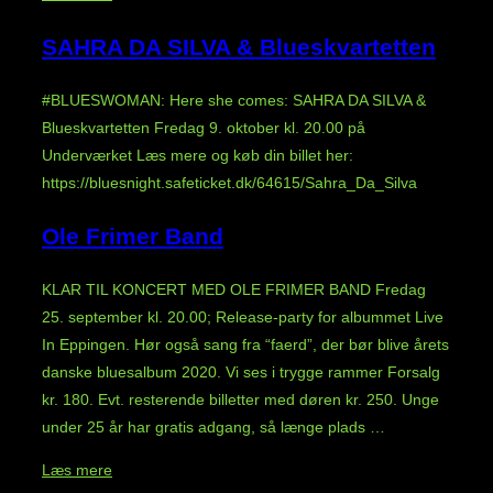
Ness
SAHRA DA SILVA & Blueskvartetten
i
t-
#BLUESWOMAN: Here she comes: SAHRA DA SILVA &
music
Blueskvartetten Fredag 9. oktober kl. 20.00 på
–
Underværket Læs mere og køb din billet her:
Støt
https://bluesnight.safeticket.dk/64615/Sahra_Da_Silva
Livemusik
i
Ole Frimer Band
Randers”
KLAR TIL KONCERT MED OLE FRIMER BAND Fredag
25. september kl. 20.00; Release-party for albummet Live
In Eppingen. Hør også sang fra “faerd”, der bør blive årets
danske bluesalbum 2020. Vi ses i trygge rammer Forsalg
kr. 180. Evt. resterende billetter med døren kr. 250. Unge
under 25 år har gratis adgang, så længe plads …
“Ole
Læs mere