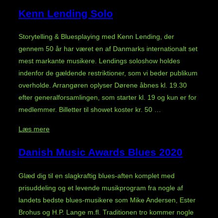
Frimer
Kenn Lending Solo
Band”
Storytelling & Bluesplaying med Kenn Lending, der
gennem 50 år har været en af Danmarks internationalt set
mest markante musikere. Lendings soloshow holdes
indenfor de gældende restriktioner, som vi beder publikum
overholde. Arrangøren oplyser Dørene åbnes kl. 19.30
efter generalforsamlingen, som starter kl. 19 og kun er for
medlemmer. Billetter til showet koster kr. 50 …
“Kenn
Læs mere
Lending
Danish Music Awards Blues 2020
Solo”
Glæd dig til en slagkraftig blues-aften komplet med
prisuddeling og et levende musikprogram fra nogle af
landets bedste blues-musikere som Mike Andersen, Ester
Brohus og H.P. Lange m.fl. Traditionen tro kommer nogle