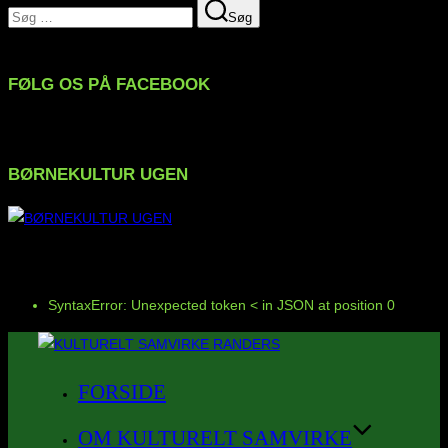
Søg
Søg
efter:
FØLG OS PÅ FACEBOOK
BØRNEKULTUR UGEN
FØLG OS PÅ INSTAGRAM
SyntaxError: Unexpected token < in JSON at position 0
Videre
til
FORSIDE
indhold
OM KULTURELT SAMVIRKE