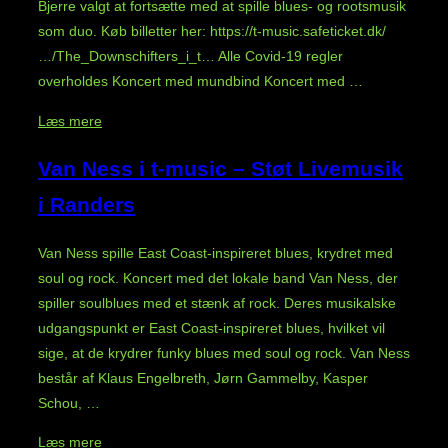
Bjerre valgt at fortsætte med at spille blues- og rootsmusik
som duo. Køb billetter her: https://t-music.safeticket.dk/
…/The_Downschifters_i_t… Alle Covid-19 regler
overholdes Koncert med mundbind Koncert med …
“The
Læs mere
Downshifters
Van Ness i t-music – Støt Livemusik
i
t-
i Randers
music
–
Van Ness spille East Coast-inspireret blues, krydret med
Støt
soul og rock. Koncert med det lokale band Van Ness, der
Livemusik
spiller soulblues med et stænk af rock. Deres musikalske
i
udgangspunkt er East Coast-inspireret blues, hvilket vil
Randers”
sige, at de krydrer funky blues med soul og rock. Van Ness
består af Klaus Engelbreth, Jørn Gammelby, Kasper
Schou, …
“Van
Læs mere