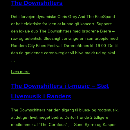
The Downshifters
Rosedale
Blues
Det i forvejen dynamiske Chris Grey And The BlueSpand
Band.”
er helt elektriske for igen at kunne gå koncert. Support:
den lokale duo The Downshifters med brødrene Bjerre –
raw og autentisk. Bluesnight arrangerer i samarbejde med
Randers City Blues Festival. Døreneåbnes kl. 19.00. De til
den tid gældende corona-regler vil blive meldt ud og skal
…
“Chris
Læs mere
Grey
The Downshifters i t-music – Støt
And
The
Livemusik i Randers
BlueSpand
og
The Downschifters har den tilgang til blues- og rootsmusik,
The
at det gør livet meget bedre. Derfor har de 2 tidligere
Downshifters”
medlemmer af “The Cornfeds” , – Sune Bjerre og Kasper