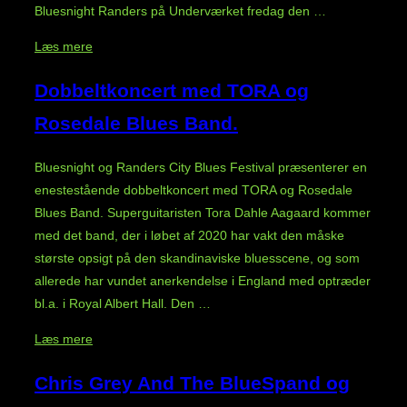
Bluesnight Randers på Underværket fredag den …
“FREDERIKSENS
Læs mere
BLUES
Dobbeltkoncert med TORA og
BAND”
Rosedale Blues Band.
Bluesnight og Randers City Blues Festival præsenterer en
enestestående dobbeltkoncert med TORA og Rosedale
Blues Band. Superguitaristen Tora Dahle Aagaard kommer
med det band, der i løbet af 2020 har vakt den måske
største opsigt på den skandinaviske bluesscene, og som
allerede har vundet anerkendelse i England med optræder
bl.a. i Royal Albert Hall. Den …
“Dobbeltkoncert
Læs mere
med
Chris Grey And The BlueSpand og
TORA
og