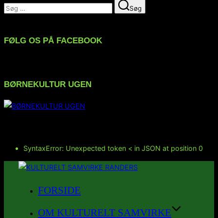
Søg
Søg
efter:
FØLG OS PÅ FACEBOOK
BØRNEKULTUR UGEN
FØLG OS PÅ INSTAGRAM
SyntaxError: Unexpected token < in JSON at position 0
Videre
til
FORSIDE
indhold
OM KULTURELT SAMVIRKE