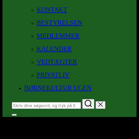
KONTAKT
BESTYRELSEN
MEDLEMMER
KALENDER
VEDTÆGTER
PRIVATLIV
BØRNEKULTUR UGEN
Søg
efter:
Slå
navigation
Medlemsmøde Tema
i
sidekolonne
Fundraising
til/fra