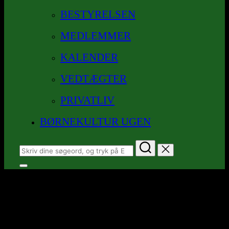
BESTYRELSEN
MEDLEMMER
KALENDER
VEDTÆGTER
PRIVATLIV
BØRNEKULTUR UGEN
Søg
efter:
Slå
navigation
joern-kopi-2
i
sidekolonne
til/fra