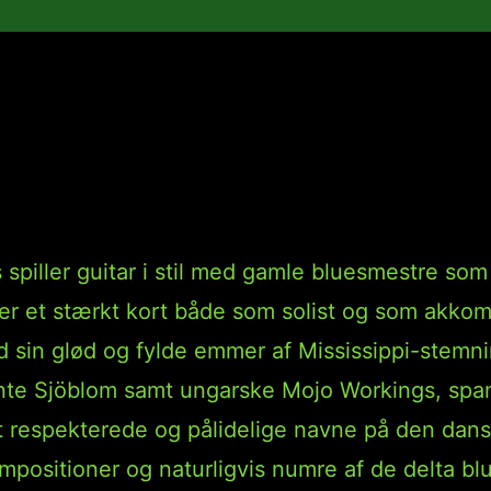
v Gudnason – Torveg
spiller guitar i stil med gamle bluesmestre s
esper et stærkt kort både som solist og som akk
d sin glød og fylde emmer af Mississippi-stemni
e Sjöblom samt ungarske Mojo Workings, spans
est respekterede og pålidelige navne på den da
positioner og naturligvis numre af de delta blues