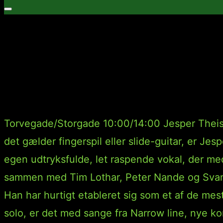
efter:
Slå
navigation
Jesper Theis & Ola
i
sidekolonne
10:00/14:00
til/fra
Torvegade/Storgade 10:00/14:00 Jesper Theis 
det gælder fingerspil eller slide-guitar, er J
egen udtryksfulde, let raspende vokal, der me
sammen med Tim Lothar, Peter Nande og Svant
Han har hurtigt etableret sig som et af de m
solo, er det med sange fra Narrow line, nye kom