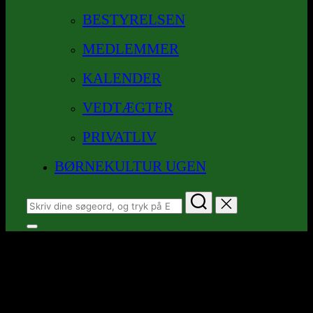
BESTYRELSEN
MEDLEMMER
KALENDER
VEDTÆGTER
PRIVATLIV
BØRNEKULTUR UGEN
Søg
efter:
Slå
navigation
image
i
sidekolonne
til/fra