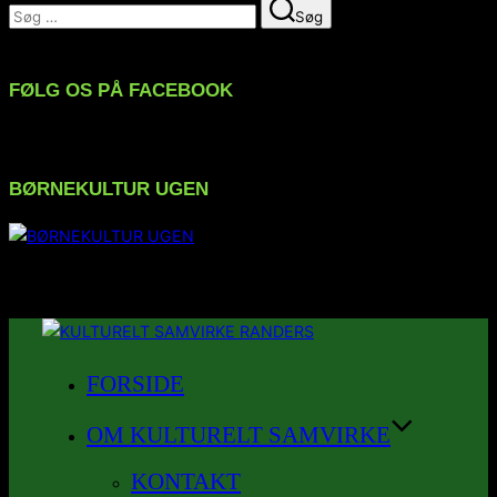
Søg
Søg
efter:
FØLG OS PÅ FACEBOOK
BØRNEKULTUR UGEN
FØLG OS PÅ INSTAGRAM
Videre
til
FORSIDE
indhold
OM KULTURELT SAMVIRKE
KONTAKT